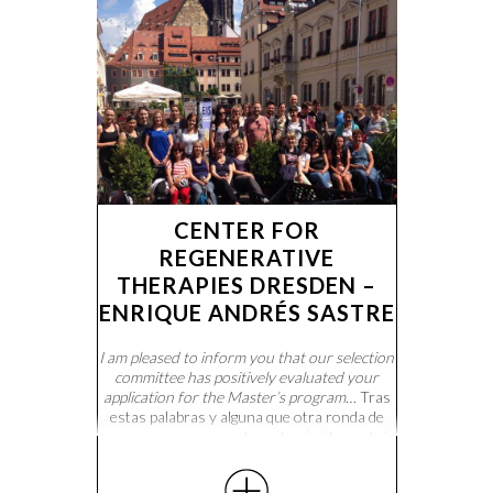
CENTER FOR
REGENERATIVE
THERAPIES DRESDEN –
ENRIQUE ANDRÉS SASTRE
I am pleased to inform you that our selection
committee has positively evaluated your
application for the Master’s program…
Tras
estas palabras y alguna que otra ronda de
cervezas, una nueva etapa de mi vida se abría
tras acabar el grado en biotecnología. Mi
anhelo por viajar y convertirme en científico